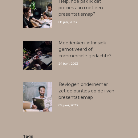
Help, hoe pak ik dat
precies aan met een
presentatiemap?
08 juli, 2023
Meedenken: intrinsiek
gemotiveerd of
commerciële gedachte?
24 juni, 2023
Bevlogen ondernemer
zet de puntjes op de i van
presentatiemap
05 juni, 2023
Tags