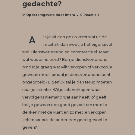
gedachte?
in
Opdrachtgevers
door
lmara
0 Reactie's
A
ls je uit een gezin komt wat uit de
retail zit, dan weet je het eigenlijk al
wel. Dienstverlenend en commercieel. Maar
wat was er nu eerst? Ben je dienstverlenend,
omdat je graag wat wilt verkopen of verkoop je
gewoon meer, omdat je diensverlenend bent
opgegroeid? Eigenlijk zal je dan terug moeten
naar je intentie. Wil je iets verkopen waar
vervolgens niemand wat aan heeft, of geeft
het je gewoon een goed gevoel om mee te
denken met de klant en zo met je verkopen
zelf maar ook de ander een goed gevoel te
geven?.