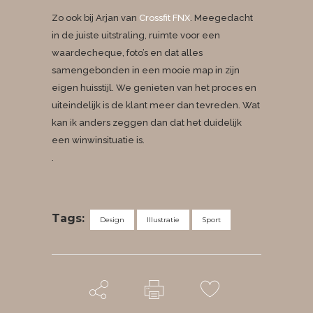
Zo ook bij Arjan van
Crossfit FNX
. Meegedacht
in de juiste uitstraling, ruimte voor een
waardecheque, foto’s en dat alles
samengebonden in een mooie map in zijn
eigen huisstijl. We genieten van het proces en
uiteindelijk is de klant meer dan tevreden. Wat
kan ik anders zeggen dan dat het duidelijk
een winwinsituatie is.
.
Tags:
Design
Illustratie
Sport