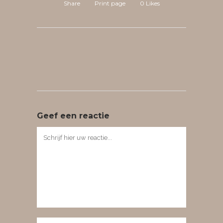
Share
Print page
0
Likes
Geef een reactie